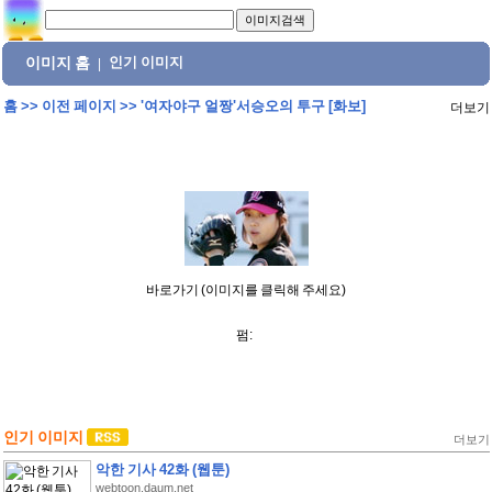
이미지 홈
인기 이미지
|
홈
>>
이전 페이지
>>
'여자야구 얼짱'서승오의 투구 [화보]
더보기
바로가기 (이미지를 클릭해 주세요)
펌:
인기 이미지
더보기
악한 기사 42화 (웹툰)
webtoon.daum.net