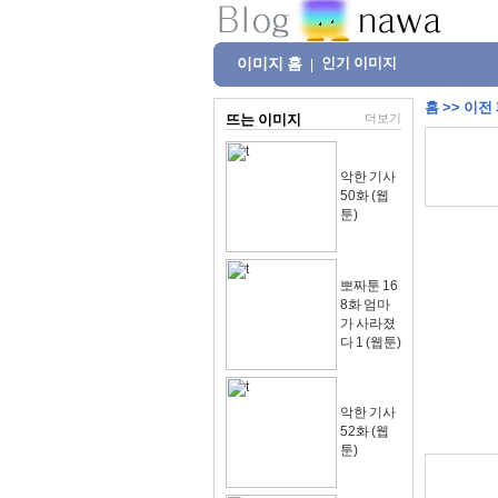
이미지 홈
인기 이미지
|
홈
>>
이전
뜨는 이미지
더보기
악한 기사
50화 (웹
툰)
뽀짜툰 16
8화 엄마
가 사라졌
다 1 (웹툰)
악한 기사
52화 (웹
툰)