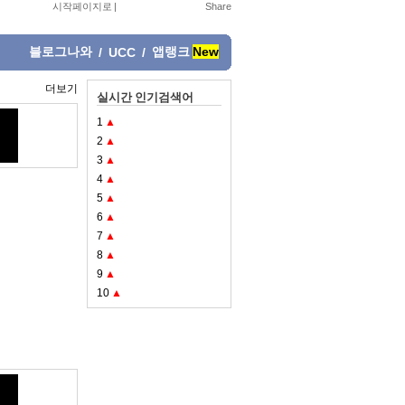
시작페이지로
|
블로그나와
앱랭크
New
/
UCC
/
더보기
실시간 인기검색어
1
▲
2
▲
3
▲
4
▲
5
▲
6
▲
7
▲
8
▲
9
▲
10
▲