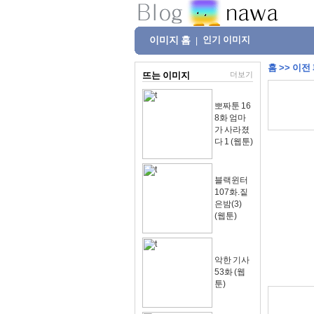
이미지 홈
인기 이미지
|
홈
>>
이전
뜨는 이미지
더보기
뽀짜툰 16
8화 엄마
가 사라졌
다 1 (웹툰)
블랙윈터
107화.짙
은밤(3)
(웹툰)
악한 기사
53화 (웹
툰)