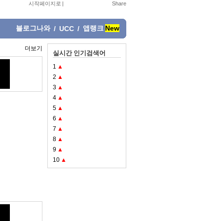
시작페이지로
|
블로그나와
앱랭크
New
/
UCC
/
더보기
실시간 인기검색어
1
▲
2
▲
3
▲
4
▲
5
▲
6
▲
7
▲
8
▲
9
▲
10
▲