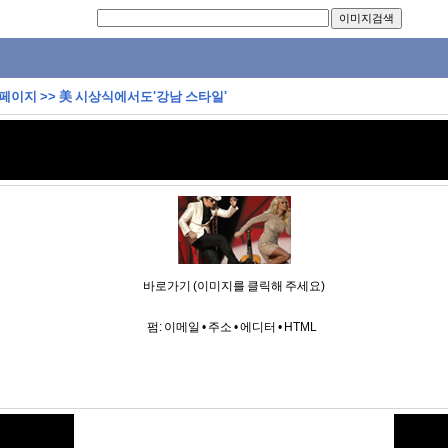
 페이지
>>
美 시상식에서도'강남 스타일'
바로가기 (이미지를 클릭해 주세요)
펌:
이메일
•
주소
•
에디터
•
HTML