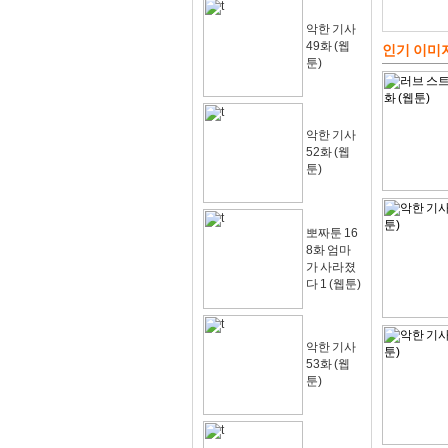
악한 기사
49화 (웹
인기 이미
툰)
악한 기사
52화 (웹
툰)
뽀짜툰 16
8화 엄마
가 사라졌
다 1 (웹툰)
악한 기사
53화 (웹
툰)