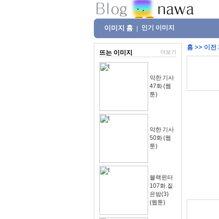
이미지 홈
인기 이미지
|
홈
>>
이전
뜨는 이미지
더보기
악한 기사
47화 (웹
툰)
악한 기사
50화 (웹
툰)
블랙윈터
107화.짙
은밤(3)
(웹툰)