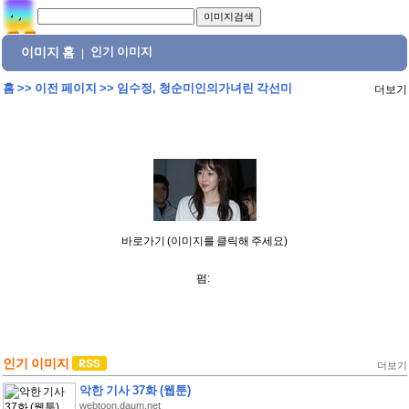
이미지 홈
인기 이미지
|
홈
>>
이전 페이지
>>
임수정, 청순미인의가녀린 각선미
더보기
바로가기 (이미지를 클릭해 주세요)
펌:
인기 이미지
더보기
악한 기사 37화 (웹툰)
webtoon.daum.net