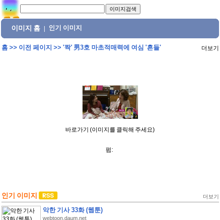
이미지 홈
인기 이미지
|
홈
>>
이전 페이지
>>
'짝' 男3호 마초적매력에 여심 '흔들'
더보기
바로가기 (이미지를 클릭해 주세요)
펌:
인기 이미지
더보기
악한 기사 33화 (웹툰)
webtoon.daum.net