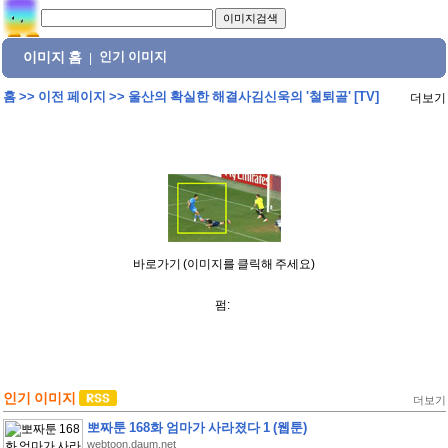
이미지 홈
인기 이미지
|
홈
>>
이전 페이지
>>
울산의 확실한 해결사김신욱의 '철퇴골' [TV]
더보기
바로가기 (이미지를 클릭해 주세요)
펌:
인기 이미지
더보기
뽀짜툰 168화 엄마가 사라졌다 1 (웹툰)
webtoon.daum.net