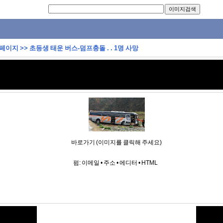
 페이지
>>
초등생 태운 버스-덤프충돌 . . 1명 사망
바로가기 (이미지를 클릭해 주세요)
펌:
이메일
•
주소
•
에디터
•
HTML