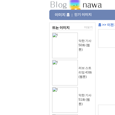
이미지 홈
인기 이미지
|
홈
>>
이전
뜨는 이미지
더보기
악한 기사
50화 (웹
툰)
러브 스트
리밍 43화
(웹툰)
악한 기사
51화 (웹
툰)