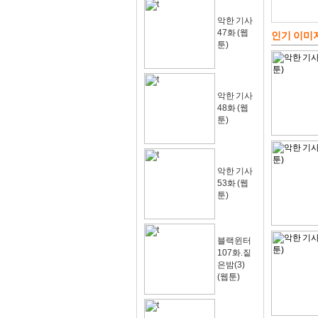
악한 기사
47화 (웹
인기 이미
툰)
악한 기사
48화 (웹
툰)
악한 기사
53화 (웹
툰)
블랙윈터
107화.짙
은밤(3)
(웹툰)