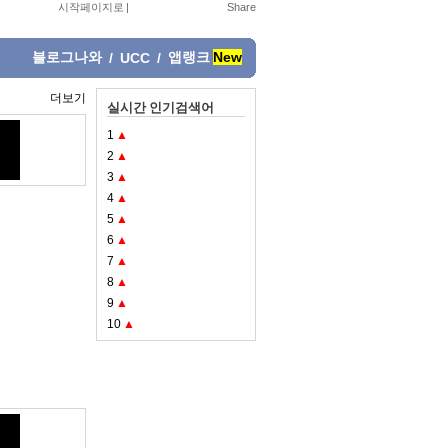
시작페이지로
|
블로그나와
앱랭크
New
/
UCC
/
더보기
실시간 인기검색어
1
▲
2
▲
3
▲
4
▲
5
▲
6
▲
7
▲
8
▲
9
▲
10
▲