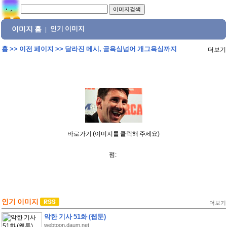
이미지 홈
인기 이미지
|
홈
>>
이전 페이지
>>
달라진 메시, 골욕심넘어 개그욕심까지
더보기
바로가기 (이미지를 클릭해 주세요)
펌:
인기 이미지
더보기
악한 기사 51화 (웹툰)
webtoon.daum.net