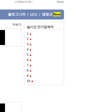
시작페이지로
|
블로그나와
앱랭크
New
/
UCC
/
더보기
실시간 인기검색어
1
▲
2
▲
3
▲
4
▲
5
▲
6
▲
7
▲
8
▲
9
▲
10
▲