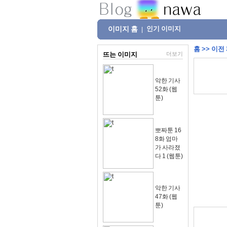
이미지 홈
인기 이미지
|
홈
>>
이전
뜨는 이미지
더보기
악한 기사
52화 (웹
툰)
뽀짜툰 16
8화 엄마
가 사라졌
다 1 (웹툰)
악한 기사
47화 (웹
툰)