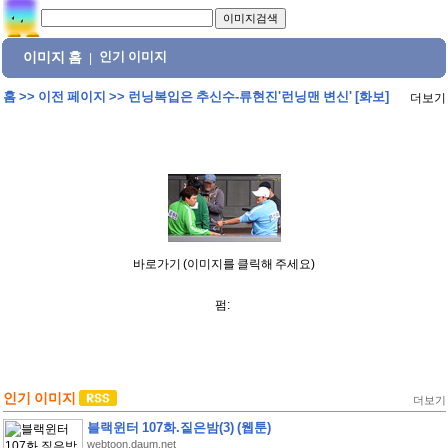
이미지 홈
인기 이미지
|
홈
>>
이전 페이지
>>
런닝복입은 추신수-류현진'런닝맨 변신' [화보]
더보기
바로가기 (이미지를 클릭해 주세요)
펌:
인기 이미지
더보기
블랙윈터 107화.짙은밤(3) (웹툰)
webtoon.daum.net