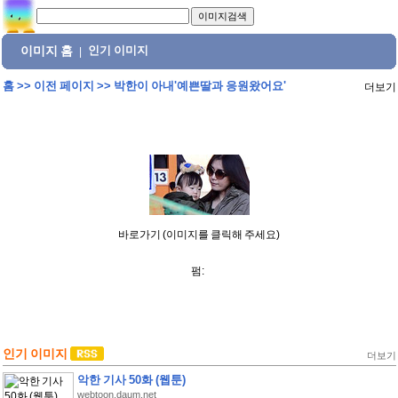
이미지 홈
인기 이미지
|
홈
>>
이전 페이지
>>
박한이 아내'예쁜딸과 응원왔어요'
더보기
바로가기 (이미지를 클릭해 주세요)
펌:
인기 이미지
더보기
악한 기사 50화 (웹툰)
webtoon.daum.net