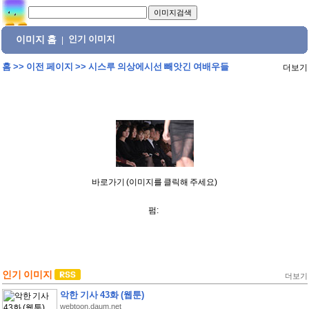
이미지 홈
인기 이미지
|
홈
>>
이전 페이지
>>
시스루 의상에시선 빼앗긴 여배우들
더보기
바로가기 (이미지를 클릭해 주세요)
펌:
인기 이미지
더보기
악한 기사 43화 (웹툰)
webtoon.daum.net