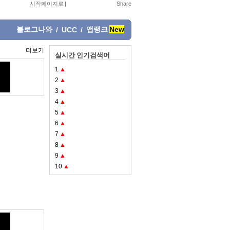
시작페이지로
|
블로그나와
앱랭크
New
/
UCC
/
더보기
실시간 인기검색어
1
▲
2
▲
3
▲
4
▲
5
▲
6
▲
7
▲
8
▲
9
▲
10
▲