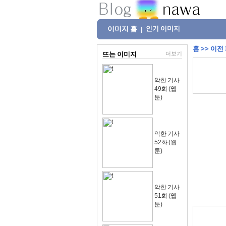
이미지 홈
인기 이미지
|
홈
>>
이전
뜨는 이미지
더보기
악한 기사
49화 (웹
툰)
악한 기사
52화 (웹
툰)
악한 기사
51화 (웹
툰)