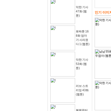
악한 기사
47화 (웹
인기 이미
툰)
뽀짜툰 16
8화 엄마
가 사라졌
다 1 (웹툰)
악한 기사
53화 (웹
툰)
러브 스트
리밍 43화
(웹툰)
블랙윈터