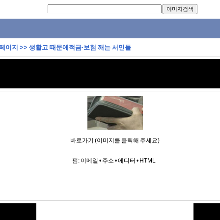
 페이지
>>
생활고 때문에적금·보험 깨는 서민들
바로가기 (이미지를 클릭해 주세요)
펌:
이메일
•
주소
•
에디터
•
HTML