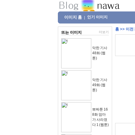
이미지 홈
인기 이미지
|
홈
>>
이전
뜨는 이미지
더보기
악한 기사
48화 (웹
툰)
악한 기사
49화 (웹
툰)
뽀짜툰 16
8화 엄마
가 사라졌
다 1 (웹툰)