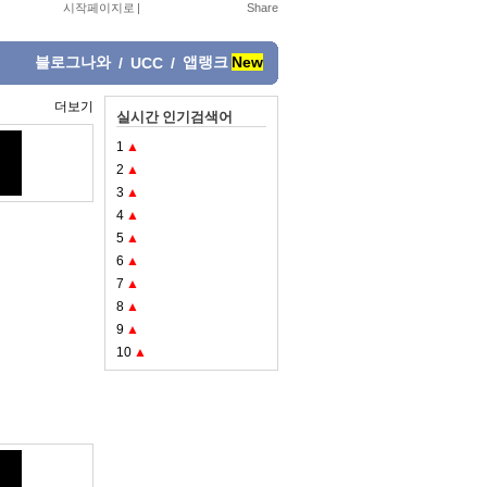
시작페이지로
|
블로그나와
앱랭크
New
/
UCC
/
더보기
실시간 인기검색어
1
▲
2
▲
3
▲
4
▲
5
▲
6
▲
7
▲
8
▲
9
▲
10
▲