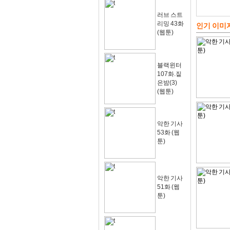
러브 스트
리밍 43화
인기 이미
(웹툰)
블랙윈터
107화.짙
은밤(3)
(웹툰)
악한 기사
53화 (웹
툰)
악한 기사
51화 (웹
툰)