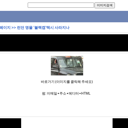
 페이지
>>
런던 명물 '블랙캡'택시 사라지나
바로가기 (이미지를 클릭해 주세요)
펌:
이메일
•
주소
•
에디터
•
HTML