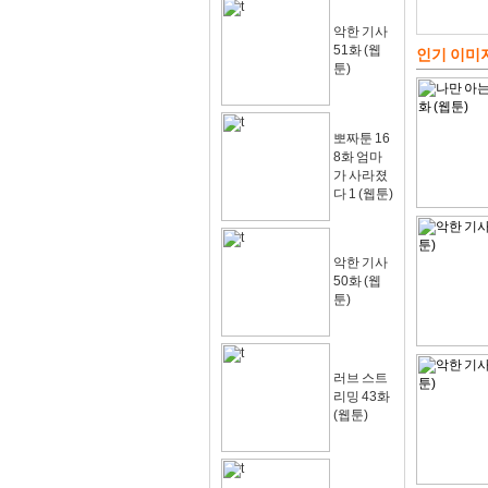
악한 기사
51화 (웹
인기 이미
툰)
뽀짜툰 16
8화 엄마
가 사라졌
다 1 (웹툰)
악한 기사
50화 (웹
툰)
러브 스트
리밍 43화
(웹툰)