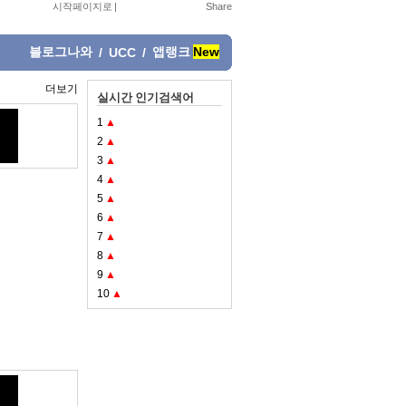
시작페이지로
|
블로그나와
앱랭크
New
/
UCC
/
더보기
실시간 인기검색어
1
▲
2
▲
3
▲
4
▲
5
▲
6
▲
7
▲
8
▲
9
▲
10
▲