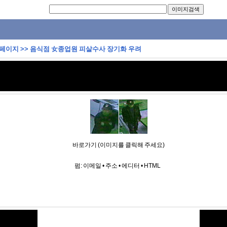
 페이지
>>
음식점 女종업원 피살수사 장기화 우려
바로가기 (이미지를 클릭해 주세요)
펌:
이메일
•
주소
•
에디터
•
HTML