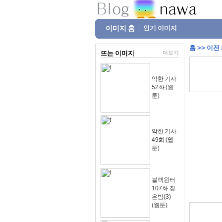
이미지 홈
인기 이미지
|
홈
>>
이전
뜨는 이미지
더보기
악한 기사
52화 (웹
툰)
악한 기사
49화 (웹
툰)
블랙윈터
107화.짙
은밤(3)
(웹툰)