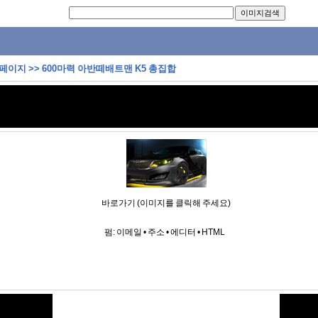
 페이지
>>
600마력 아반떼배트맨 K5 총집합
바로가기 (이미지를 클릭해 주세요)
펌:
이메일
•
주소
•
에디터
•
HTML