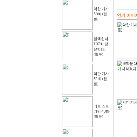
악한 기사
50화 (웹
인기 이미
툰)
블랙윈터
107화.짙
은밤(3)
(웹툰)
악한 기사
51화 (웹
툰)
러브 스트
리밍 43화
(웹툰)