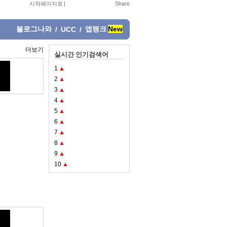
시작페이지로
|
블로그나와
앱랭크
New
/
UCC
/
더보기
실시간 인기검색어
1
▲
2
▲
3
▲
4
▲
5
▲
6
▲
7
▲
8
▲
9
▲
10
▲