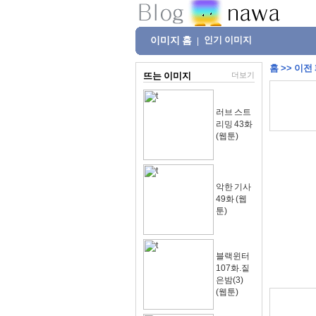
이미지 홈
인기 이미지
|
홈
>>
이전
뜨는 이미지
더보기
러브 스트
리밍 43화
(웹툰)
악한 기사
49화 (웹
툰)
블랙윈터
107화.짙
은밤(3)
(웹툰)