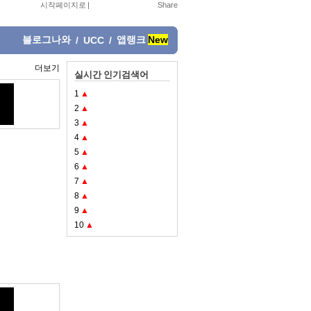
시작페이지로
|
블로그나와
앱랭크
New
/
UCC
/
더보기
실시간 인기검색어
1
▲
2
▲
3
▲
4
▲
5
▲
6
▲
7
▲
8
▲
9
▲
10
▲