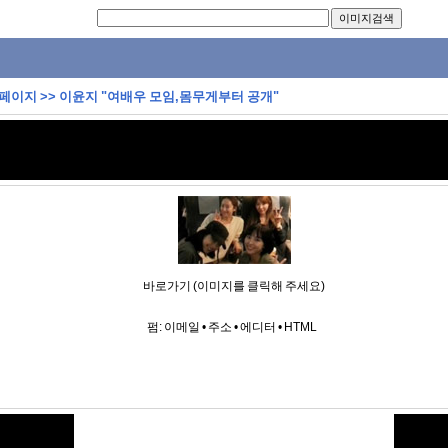
 페이지
>>
이윤지 "여배우 모임,몸무게부터 공개"
바로가기 (이미지를 클릭해 주세요)
펌:
이메일
•
주소
•
에디터
•
HTML