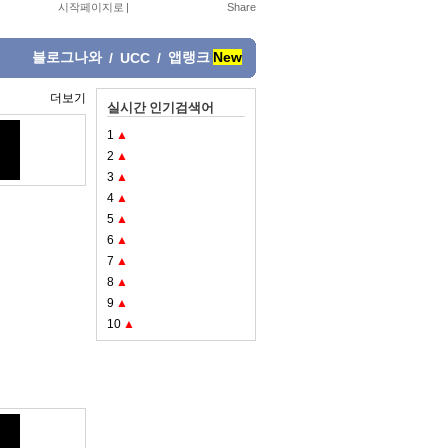
시작페이지로
|
블로그나와
앱랭크
New
/
UCC
/
더보기
실시간 인기검색어
1
▲
2
▲
3
▲
4
▲
5
▲
6
▲
7
▲
8
▲
9
▲
10
▲