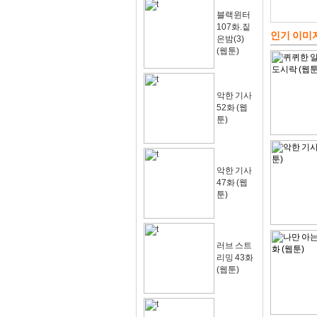
블랙윈터
107화.짙
인기 이미
은밤(3)
(웹툰)
악한 기사
52화 (웹
툰)
악한 기사
47화 (웹
툰)
러브 스트
리밍 43화
(웹툰)