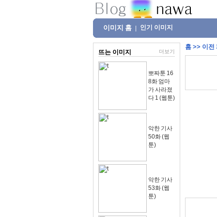
이미지 홈
인기 이미지
|
홈
>>
이전
뜨는 이미지
더보기
뽀짜툰 16
8화 엄마
가 사라졌
다 1 (웹툰)
악한 기사
50화 (웹
툰)
악한 기사
53화 (웹
툰)