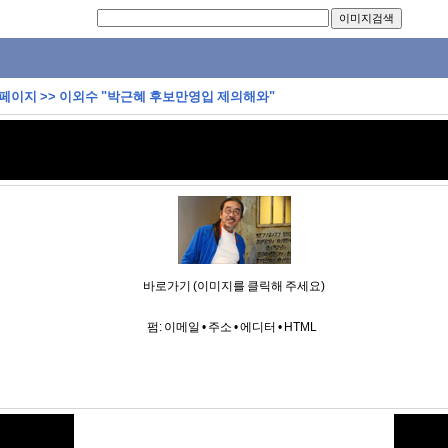
 페이지
>>
이외수 "박근혜 후보만영입 제의해와"
바로가기 (이미지를 클릭해 주세요)
펌:
이메일
•
주소
•
에디터
•
HTML