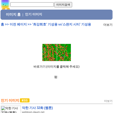
이미지 홈
인기 이미지
|
홈
>>
이전 페이지
>>
'최강희호' 기성용 vs'스완지 시티' 기성용
더보기
바로가기 (이미지를 클릭해 주세요)
펌:
인기 이미지
더보기
악한 기사 32화 (웹툰)
webtoon.daum.net