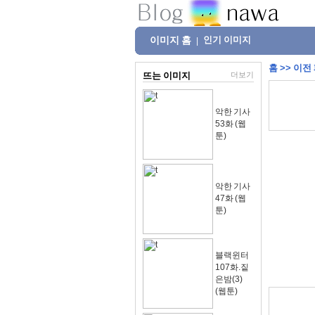
이미지 홈
인기 이미지
|
홈
>>
이전
뜨는 이미지
더보기
악한 기사
53화 (웹
툰)
악한 기사
47화 (웹
툰)
블랙윈터
107화.짙
은밤(3)
(웹툰)