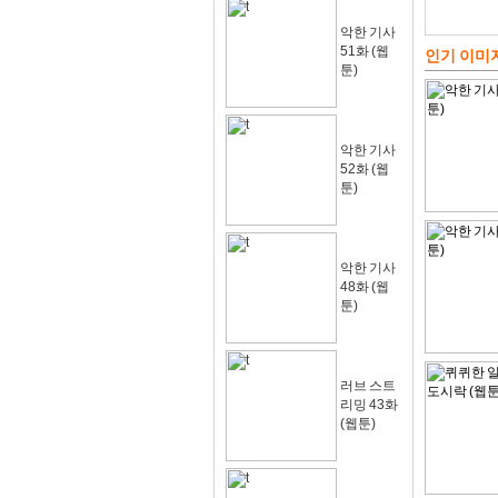
악한 기사
51화 (웹
인기 이미
툰)
악한 기사
52화 (웹
툰)
악한 기사
48화 (웹
툰)
러브 스트
리밍 43화
(웹툰)