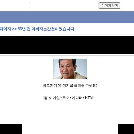
 페이지
>>
53년 전 아버지는간첩이었습니다
바로가기 (이미지를 클릭해 주세요)
펌:
이메일
•
주소
•
에디터
•
HTML