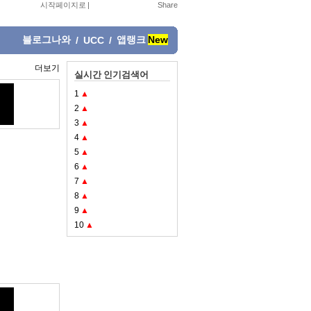
시작페이지로
|
블로그나와
앱랭크
New
/
UCC
/
더보기
실시간 인기검색어
1
▲
2
▲
3
▲
4
▲
5
▲
6
▲
7
▲
8
▲
9
▲
10
▲