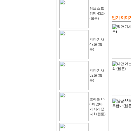
러브 스트
리밍 43화
인기 이미
(웹툰)
악한 기사
47화 (웹
툰)
악한 기사
52화 (웹
툰)
뽀짜툰 16
8화 엄마
가 사라졌
다 1 (웹툰)