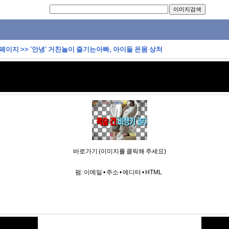
 페이지
>>
'안녕' 거친놀이 즐기는아빠, 아이들 온몸 상처
바로가기 (이미지를 클릭해 주세요)
펌:
이메일
•
주소
•
에디터
•
HTML