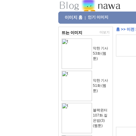
이미지 홈
인기 이미지
|
홈
>>
이전
뜨는 이미지
더보기
악한 기사
53화 (웹
툰)
악한 기사
51화 (웹
툰)
블랙윈터
107화.짙
은밤(3)
(웹툰)