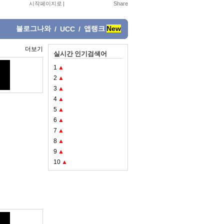
시작페이지로
|
블로그나와
앱랭크
New
/
UCC
/
더보기
실시간 인기검색어
1
▲
2
▲
3
▲
4
▲
5
▲
6
▲
7
▲
8
▲
9
▲
10
▲