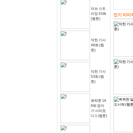
러브 스트
리밍 43화
인기 이미
(웹툰)
악한 기사
48화 (웹
툰)
악한 기사
53화 (웹
툰)
뽀짜툰 16
8화 엄마
가 사라졌
다 1 (웹툰)