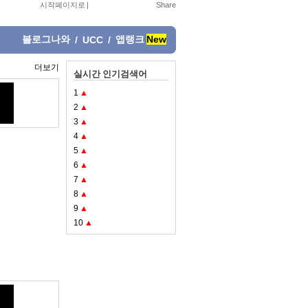
시작페이지로
|
블로그나와
앱랭크
New
/
UCC
/
더보기
실시간 인기검색어
1
▲
2
▲
3
▲
4
▲
5
▲
6
▲
7
▲
8
▲
9
▲
10
▲