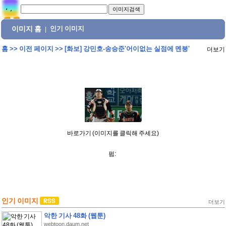
이미지 홈
인기 이미지
|
홈
>>
이전 페이지
>>
[화보] 강민호-송승준'어이없는 실점에 멘붕'
더보기
바로가기 (이미지를 클릭해 주세요)
펌:
인기 이미지
더보기
악한 기사 48화 (웹툰)
webtoon.daum.net