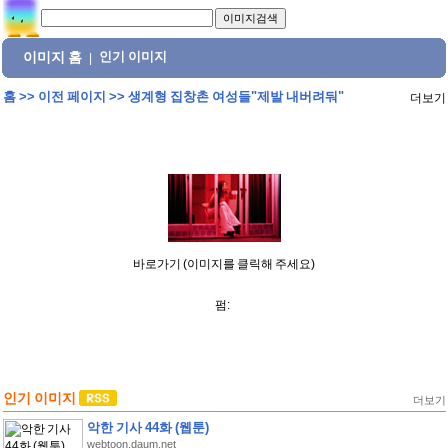
이미지 홈
인기 이미지
|
홈
>>
이전 페이지
>>
생계형 집창촌 여성들"제발 내버려둬"
더보기
바로가기 (이미지를 클릭해 주세요)
펌:
인기 이미지
더보기
악한 기사 44화 (웹툰)
webtoon.daum.net