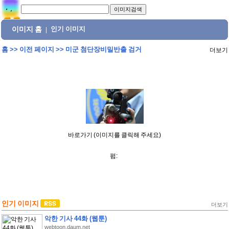
이미지 홈
인기 이미지
|
홈
>>
이전 페이지
>>
미군 첨단장비밀반출 검거
더보기
바로가기 (이미지를 클릭해 주세요)
펌:
인기 이미지
더보기
악한 기사 44화 (웹툰)
webtoon.daum.net