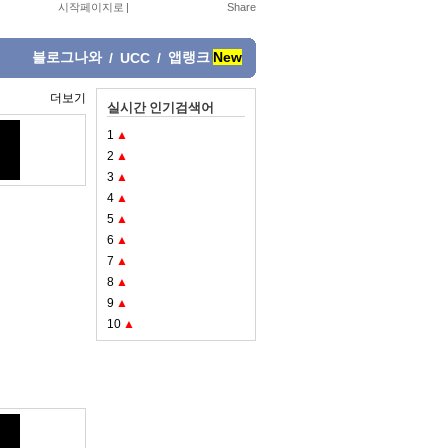
시작페이지로
|
블로그나와
앱랭크
New
/
UCC
/
더보기
실시간 인기검색어
1
▲
2
▲
3
▲
4
▲
5
▲
6
▲
7
▲
8
▲
9
▲
10
▲