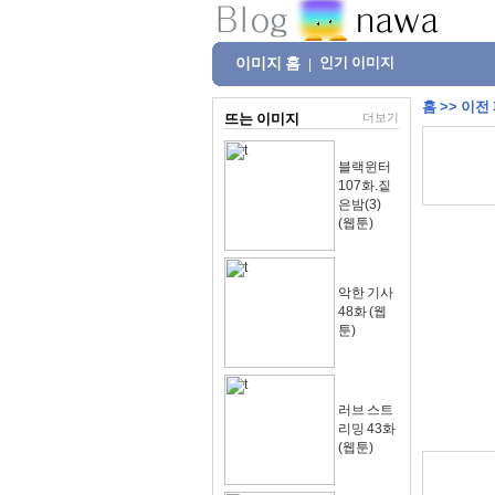
이미지 홈
인기 이미지
|
홈
>>
이전
뜨는 이미지
더보기
블랙윈터
107화.짙
은밤(3)
(웹툰)
악한 기사
48화 (웹
툰)
러브 스트
리밍 43화
(웹툰)