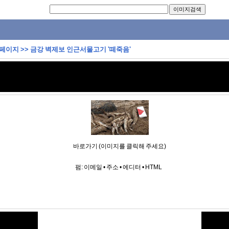
 페이지
>>
금강 벽제보 인근서물고기 '떼죽음'
바로가기 (이미지를 클릭해 주세요)
펌:
이메일
•
주소
•
에디터
•
HTML