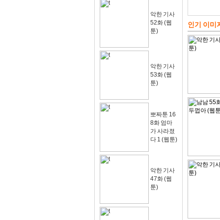
악한 기사
52화 (웹
인기 이미
툰)
악한 기사
53화 (웹
툰)
뽀짜툰 16
8화 엄마
가 사라졌
다 1 (웹툰)
악한 기사
47화 (웹
툰)