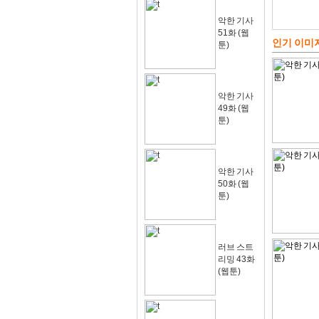
악한 기사
51화 (웹
인기 이미
툰)
악한 기사
49화 (웹
툰)
악한 기사
50화 (웹
툰)
러브 스트
리밍 43화
(웹툰)