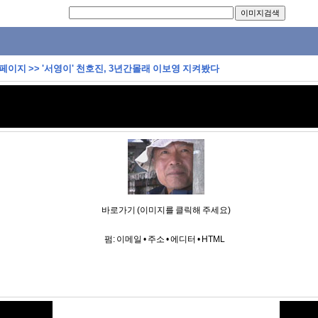
 페이지
>>
'서영이' 천호진, 3년간몰래 이보영 지켜봤다
바로가기 (이미지를 클릭해 주세요)
펌:
이메일
•
주소
•
에디터
•
HTML