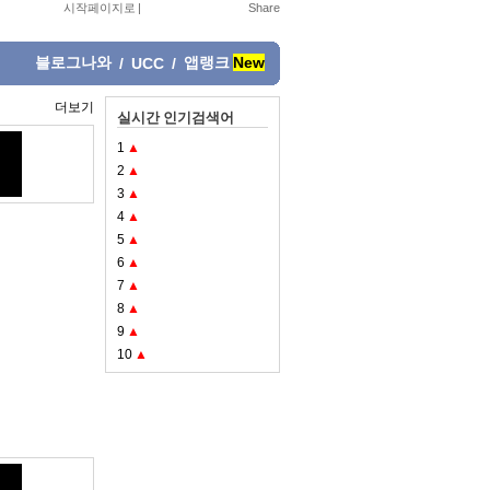
시작페이지로
|
블로그나와
앱랭크
New
/
UCC
/
더보기
실시간 인기검색어
1
▲
2
▲
3
▲
4
▲
5
▲
6
▲
7
▲
8
▲
9
▲
10
▲