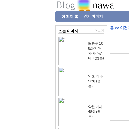
이미지 홈
인기 이미지
|
홈
>>
이전
뜨는 이미지
더보기
뽀짜툰 16
8화 엄마
가 사라졌
다 1 (웹툰)
악한 기사
52화 (웹
툰)
악한 기사
48화 (웹
툰)