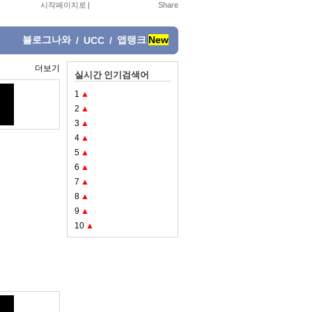
시작페이지로
|
블로그나와
앱랭크
New
/
UCC
/
더보기
실시간 인기검색어
1
▲
2
▲
3
▲
4
▲
5
▲
6
▲
7
▲
8
▲
9
▲
10
▲