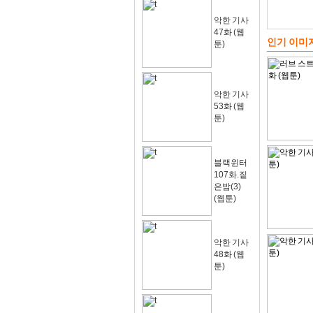
악한 기사
47화 (웹
인기 이미
툰)
악한 기사
53화 (웹
툰)
블랙윈터
107화.짙
은밤(3)
(웹툰)
악한 기사
48화 (웹
툰)