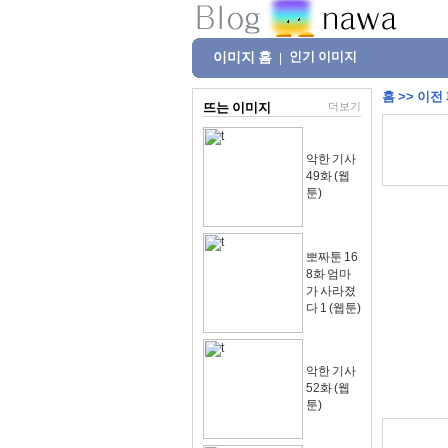
이미지 홈
인기 이미지
|
홈
>>
이전
뜨는 이미지
더보기
악한 기사
49화 (웹
툰)
뽀짜툰 16
8화 엄마
가 사라졌
다 1 (웹툰)
악한 기사
52화 (웹
툰)