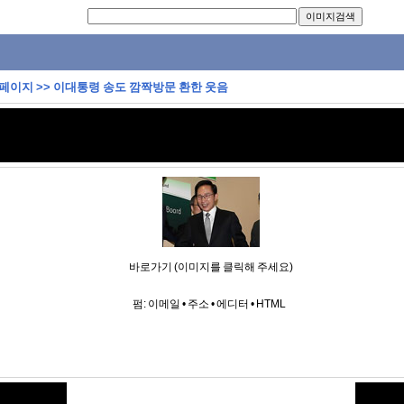
 페이지
>>
이대통령 송도 깜짝방문 환한 웃음
바로가기 (이미지를 클릭해 주세요)
펌:
이메일
•
주소
•
에디터
•
HTML