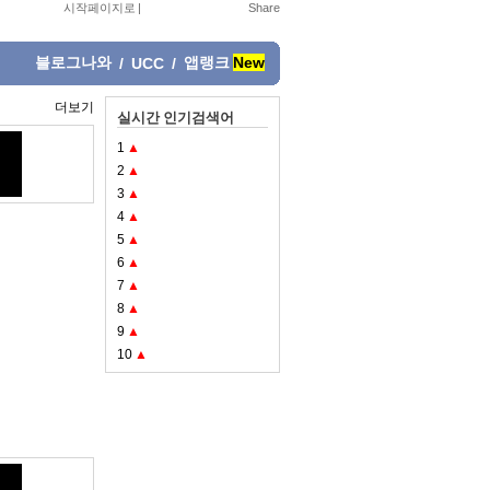
시작페이지로
|
블로그나와
앱랭크
New
/
UCC
/
더보기
실시간 인기검색어
1
▲
2
▲
3
▲
4
▲
5
▲
6
▲
7
▲
8
▲
9
▲
10
▲