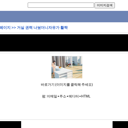
 페이지
>>
거실 권력 나눴더니자유가 활짝
바로가기 (이미지를 클릭해 주세요)
펌:
이메일
•
주소
•
에디터
•
HTML