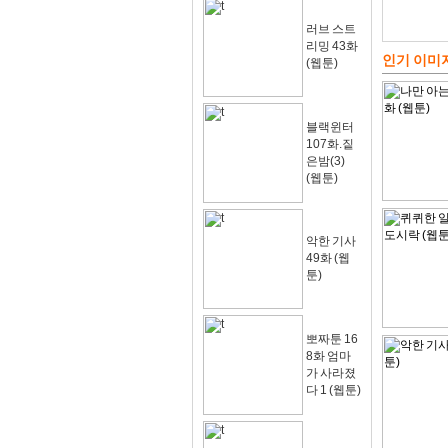
러브 스트
리밍 43화
인기 이미
(웹툰)
블랙윈터
107화.짙
은밤(3)
(웹툰)
악한 기사
49화 (웹
툰)
뽀짜툰 16
8화 엄마
가 사라졌
다 1 (웹툰)