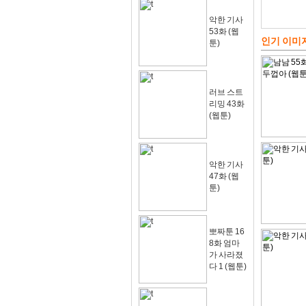
악한 기사
53화 (웹
인기 이미
툰)
러브 스트
리밍 43화
(웹툰)
악한 기사
47화 (웹
툰)
뽀짜툰 16
8화 엄마
가 사라졌
다 1 (웹툰)