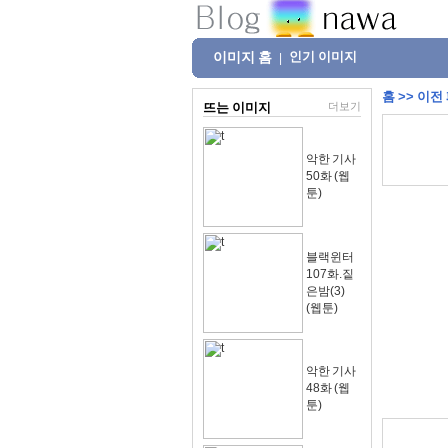
이미지 홈
인기 이미지
|
홈
>>
이전
뜨는 이미지
더보기
악한 기사
50화 (웹
툰)
블랙윈터
107화.짙
은밤(3)
(웹툰)
악한 기사
48화 (웹
툰)