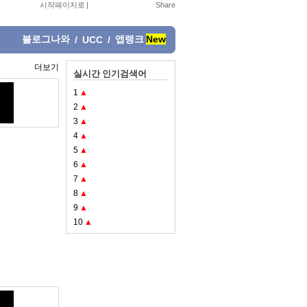
시작페이지로
|
블로그나와
앱랭크
New
/
UCC
/
더보기
실시간 인기검색어
1
▲
2
▲
3
▲
4
▲
5
▲
6
▲
7
▲
8
▲
9
▲
10
▲