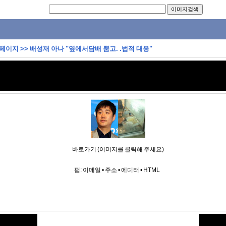
 페이지
>>
배성재 아나 "옆에서담배 뿜고. .법적 대응"
바로가기 (이미지를 클릭해 주세요)
펌:
이메일
•
주소
•
에디터
•
HTML