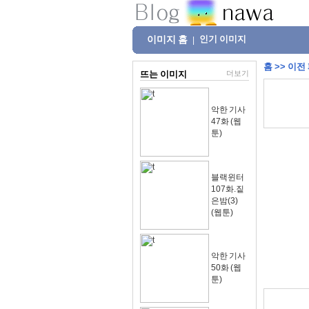
이미지 홈
인기 이미지
|
홈
>>
이전
뜨는 이미지
더보기
악한 기사
47화 (웹
툰)
블랙윈터
107화.짙
은밤(3)
(웹툰)
악한 기사
50화 (웹
툰)