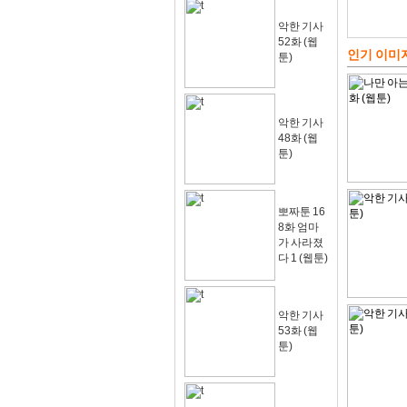
악한 기사
52화 (웹
인기 이미
툰)
악한 기사
48화 (웹
툰)
뽀짜툰 16
8화 엄마
가 사라졌
다 1 (웹툰)
악한 기사
53화 (웹
툰)