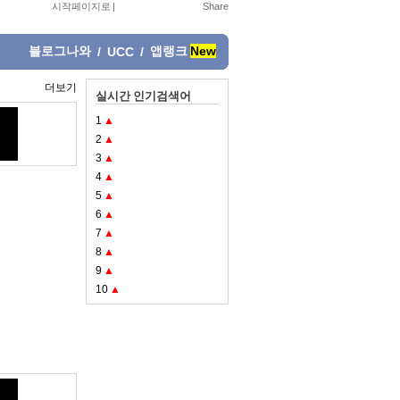
시작페이지로
|
블로그나와
앱랭크
New
/
UCC
/
더보기
실시간 인기검색어
1
▲
2
▲
3
▲
4
▲
5
▲
6
▲
7
▲
8
▲
9
▲
10
▲