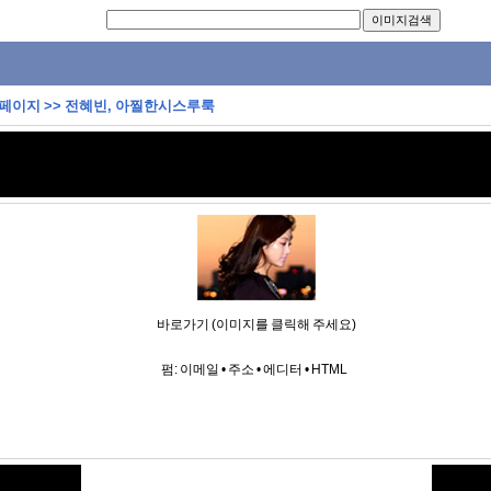
 페이지
>>
전혜빈, 아찔한시스루룩
바로가기 (이미지를 클릭해 주세요)
펌:
이메일
•
주소
•
에디터
•
HTML