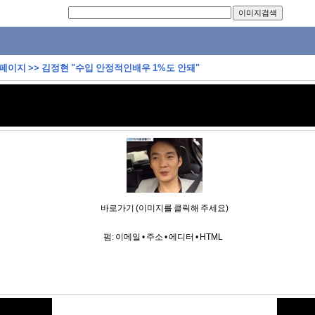
 페이지
>>
김정현 "수입 안정적인배우 1%도 안돼"
바로가기 (이미지를 클릭해 주세요)
펌:
이메일
•
주소
•
에디터
•
HTML