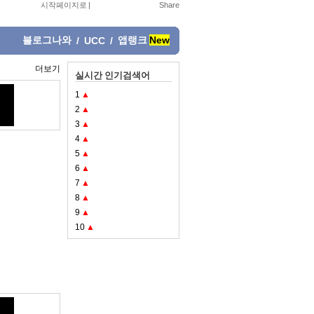
시작페이지로
|
블로그나와
앱랭크
New
/
UCC
/
더보기
실시간 인기검색어
1
▲
2
▲
3
▲
4
▲
5
▲
6
▲
7
▲
8
▲
9
▲
10
▲