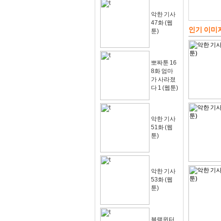
악한 기사
47화 (웹
인기 이미
툰)
뽀짜툰 16
8화 엄마
가 사라졌
다 1 (웹툰)
악한 기사
51화 (웹
툰)
악한 기사
53화 (웹
툰)
블랙윈터