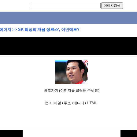
 페이지
>>
SK 최정의'개꿈 징크스', 이번에도?
바로가기 (이미지를 클릭해 주세요)
펌:
이메일
•
주소
•
에디터
•
HTML