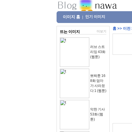
이미지 홈
인기 이미지
|
홈
>>
이전
뜨는 이미지
더보기
러브 스트
리밍 43화
(웹툰)
뽀짜툰 16
8화 엄마
가 사라졌
다 1 (웹툰)
악한 기사
53화 (웹
툰)