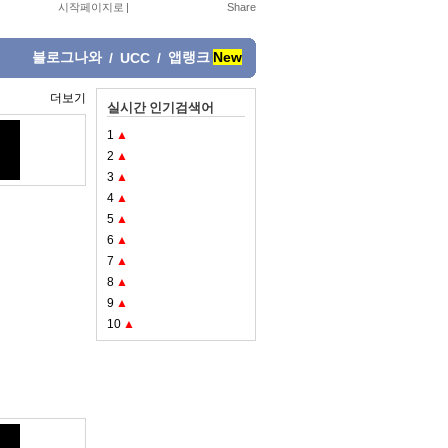
시작페이지로
|
블로그나와
앱랭크
New
/
UCC
/
더보기
실시간 인기검색어
1
▲
2
▲
3
▲
4
▲
5
▲
6
▲
7
▲
8
▲
9
▲
10
▲