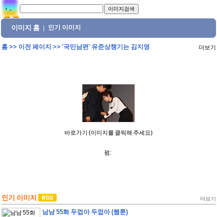
이미지 홈
인기 이미지
|
홈
>>
이전 페이지
>>
'국민남편' 유준상챙기는 김지영
더보기
바로가기 (이미지를 클릭해 주세요)
펌:
인기 이미지
더보기
남남 55화 두껍아 두껍아 (웹툰)