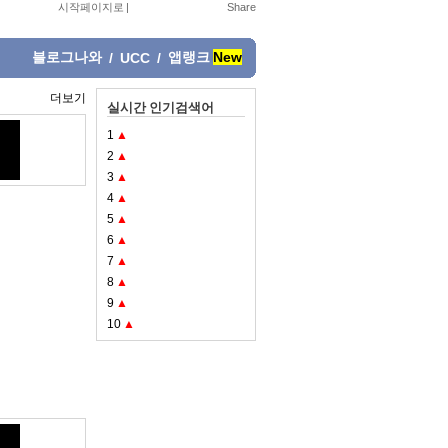
시작페이지로
|
블로그나와
앱랭크
New
/
UCC
/
더보기
실시간 인기검색어
1
▲
2
▲
3
▲
4
▲
5
▲
6
▲
7
▲
8
▲
9
▲
10
▲