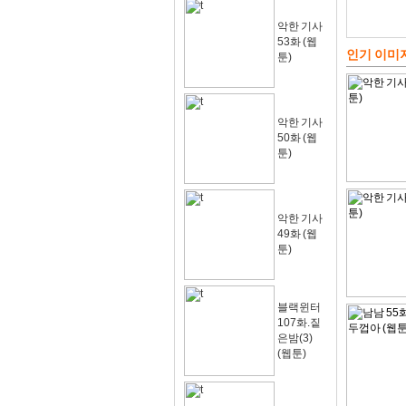
악한 기사
53화 (웹
인기 이미
툰)
악한 기사
50화 (웹
툰)
악한 기사
49화 (웹
툰)
블랙윈터
107화.짙
은밤(3)
(웹툰)