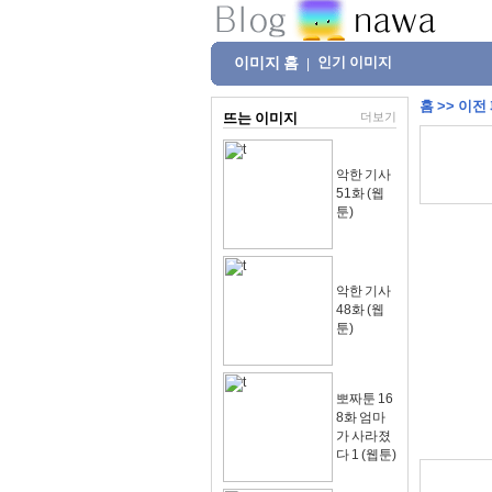
이미지 홈
인기 이미지
|
홈
>>
이전
뜨는 이미지
더보기
악한 기사
51화 (웹
툰)
악한 기사
48화 (웹
툰)
뽀짜툰 16
8화 엄마
가 사라졌
다 1 (웹툰)