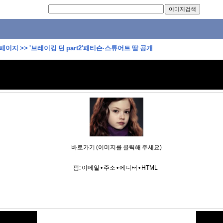
 페이지
>>
'브레이킹 던 part2'패티슨·스튜어트 딸 공개
바로가기 (이미지를 클릭해 주세요)
펌:
이메일
•
주소
•
에디터
•
HTML