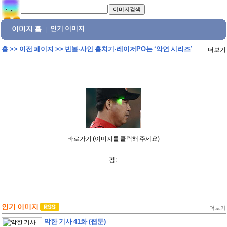
이미지 홈
인기 이미지
|
홈
>>
이전 페이지
>>
빈볼·사인 훔치기·레이저PO는 ‘악연 시리즈’
더보기
바로가기 (이미지를 클릭해 주세요)
펌:
인기 이미지
더보기
악한 기사 41화 (웹툰)