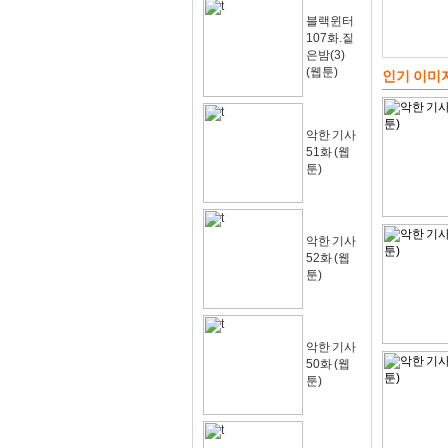
블랙윈터
107화.짙
은밤(3)
(웹툰)
인기 이미
악한 기사
51화 (웹
툰)
악한 기사
52화 (웹
툰)
악한 기사
50화 (웹
툰)