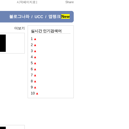
시작페이지로
|
블로그나와
앱랭크
New
/
UCC
/
더보기
실시간 인기검색어
1
▲
2
▲
3
▲
4
▲
5
▲
6
▲
7
▲
8
▲
9
▲
10
▲