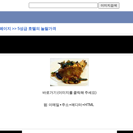
 페이지
>>
5성급 호텔의 놀랄가격
바로가기 (이미지를 클릭해 주세요)
펌:
이메일
•
주소
•
에디터
•
HTML