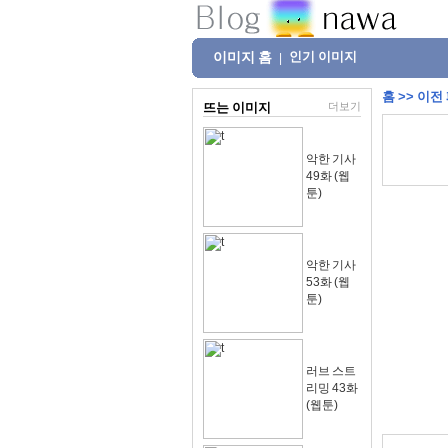
이미지 홈
인기 이미지
|
홈
>>
이전
뜨는 이미지
더보기
악한 기사
49화 (웹
툰)
악한 기사
53화 (웹
툰)
러브 스트
리밍 43화
(웹툰)