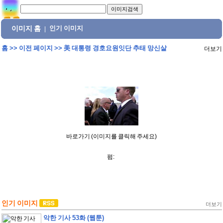
이미지 홈
인기 이미지
|
홈
>>
이전 페이지
>>
美 대통령 경호요원잇단 추태 망신살
더보기
바로가기 (이미지를 클릭해 주세요)
펌:
인기 이미지
더보기
악한 기사 53화 (웹툰)