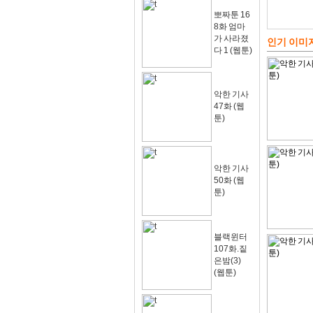
뽀짜툰 16
8화 엄마
가 사라졌
인기 이미
다 1 (웹툰)
악한 기사
47화 (웹
툰)
악한 기사
50화 (웹
툰)
블랙윈터
107화.짙
은밤(3)
(웹툰)