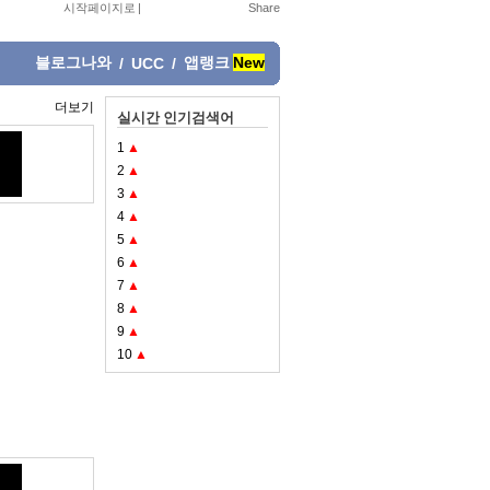
시작페이지로
|
블로그나와
앱랭크
New
/
UCC
/
더보기
실시간 인기검색어
1
▲
2
▲
3
▲
4
▲
5
▲
6
▲
7
▲
8
▲
9
▲
10
▲