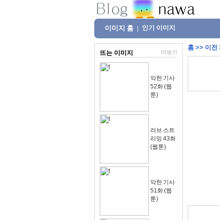
이미지 홈
인기 이미지
|
홈
>>
이전
뜨는 이미지
더보기
악한 기사
52화 (웹
툰)
러브 스트
리밍 43화
(웹툰)
악한 기사
51화 (웹
툰)