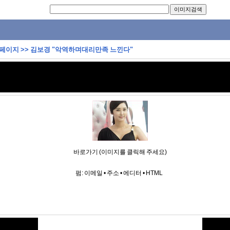
 페이지
>>
김보경 "악역하며대리만족 느낀다"
바로가기 (이미지를 클릭해 주세요)
펌:
이메일
•
주소
•
에디터
•
HTML