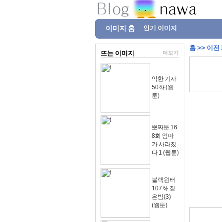
이미지 홈
인기 이미지
|
홈
>>
이전
뜨는 이미지
더보기
악한 기사
50화 (웹
툰)
뽀짜툰 16
8화 엄마
가 사라졌
다 1 (웹툰)
블랙윈터
107화.짙
은밤(3)
(웹툰)