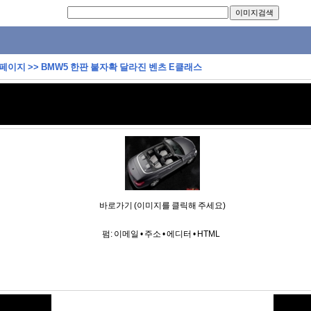
 페이지
>>
BMW5 한판 붙자확 달라진 벤츠 E클래스
바로가기 (이미지를 클릭해 주세요)
펌:
이메일
•
주소
•
에디터
•
HTML