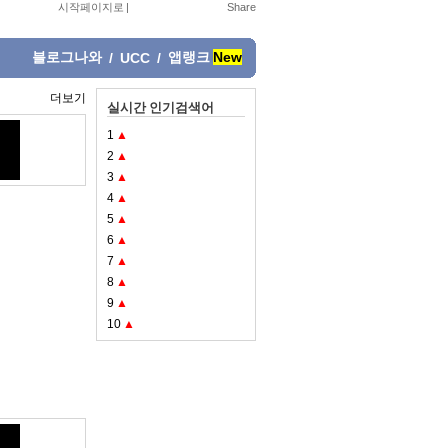
시작페이지로
|
블로그나와
앱랭크
New
/
UCC
/
더보기
실시간 인기검색어
1
▲
2
▲
3
▲
4
▲
5
▲
6
▲
7
▲
8
▲
9
▲
10
▲