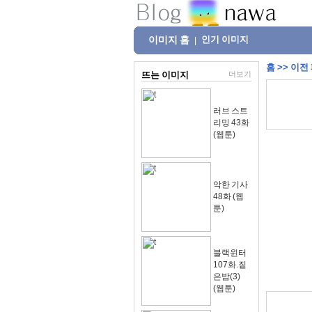
이미지 홈
인기 이미지
|
홈
>>
이전
뜨는 이미지
더보기
러브 스트
리밍 43화
(웹툰)
악한 기사
48화 (웹
툰)
블랙윈터
107화.짙
은밤(3)
(웹툰)