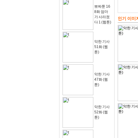
뽀짜툰 16
8화 엄마
가 사라졌
인기 이미
다 1 (웹툰)
악한 기사
51화 (웹
툰)
악한 기사
47화 (웹
툰)
악한 기사
52화 (웹
툰)