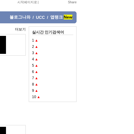
시작페이지로
|
블로그나와
앱랭크
New
/
UCC
/
더보기
실시간 인기검색어
1
▲
2
▲
3
▲
4
▲
5
▲
6
▲
7
▲
8
▲
9
▲
10
▲