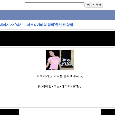
 페이지
>>
'섹시'드미트리예바의'깜찍'한 반전 양말
바로가기 (이미지를 클릭해 주세요)
펌:
이메일
•
주소
•
에디터
•
HTML