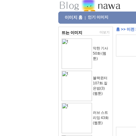
이미지 홈
인기 이미지
|
홈
>>
이전
뜨는 이미지
더보기
악한 기사
50화 (웹
툰)
블랙윈터
107화.짙
은밤(3)
(웹툰)
러브 스트
리밍 43화
(웹툰)