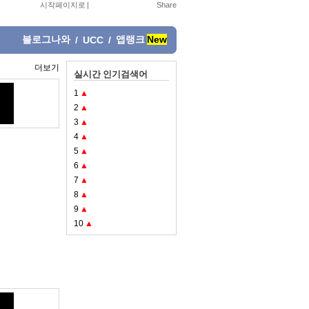
시작페이지로
|
블로그나와
앱랭크
New
/
UCC
/
더보기
실시간 인기검색어
1
▲
2
▲
3
▲
4
▲
5
▲
6
▲
7
▲
8
▲
9
▲
10
▲