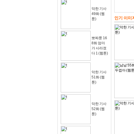
악한 기사
49화 (웹
인기 이미
툰)
뽀짜툰 16
8화 엄마
가 사라졌
다 1 (웹툰)
악한 기사
51화 (웹
툰)
악한 기사
52화 (웹
툰)