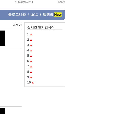
시작페이지로
|
블로그나와
앱랭크
New
/
UCC
/
더보기
실시간 인기검색어
1
▲
2
▲
3
▲
4
▲
5
▲
6
▲
7
▲
8
▲
9
▲
10
▲