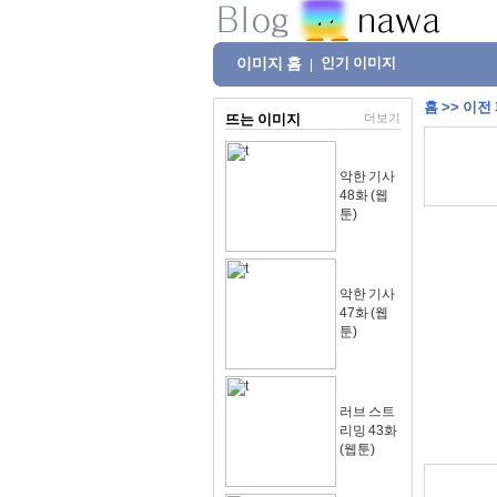
이미지 홈
인기 이미지
|
홈
>>
이전
뜨는 이미지
더보기
악한 기사
48화 (웹
툰)
악한 기사
47화 (웹
툰)
러브 스트
리밍 43화
(웹툰)