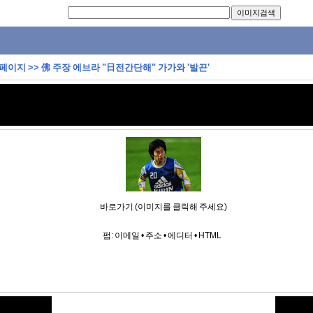
 페이지
>>
佛 주장 에브라 "日전간단해" 가가와 '발끈'
바로가기 (이미지를 클릭해 주세요)
펌:
이메일
•
주소
•
에디터
•
HTML