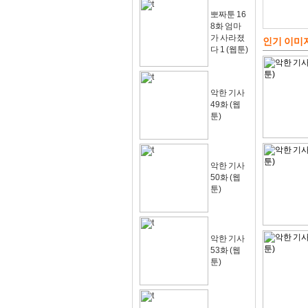
뽀짜툰 16
8화 엄마
가 사라졌
인기 이미
다 1 (웹툰)
악한 기사
49화 (웹
툰)
악한 기사
50화 (웹
툰)
악한 기사
53화 (웹
툰)