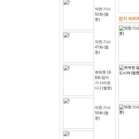
악한 기사
52화 (웹
인기 이미
툰)
악한 기사
47화 (웹
툰)
뽀짜툰 16
8화 엄마
가 사라졌
다 1 (웹툰)
악한 기사
50화 (웹
툰)