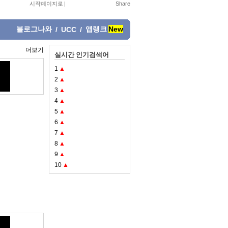
시작페이지로
|
블로그나와
앱랭크
New
/
UCC
/
더보기
실시간 인기검색어
1
▲
2
▲
3
▲
4
▲
5
▲
6
▲
7
▲
8
▲
9
▲
10
▲