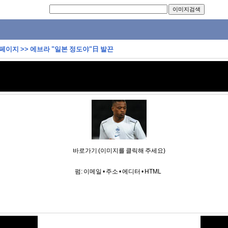
 페이지
>>
에브라 "일본 정도야"日 발끈
바로가기 (이미지를 클릭해 주세요)
펌:
이메일
•
주소
•
에디터
•
HTML