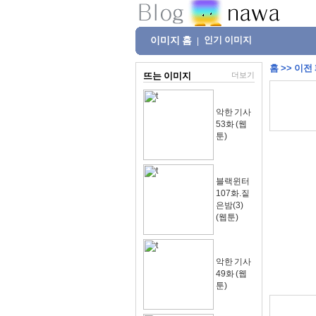
이미지 홈
인기 이미지
|
홈
>>
이전
뜨는 이미지
더보기
악한 기사
53화 (웹
툰)
블랙윈터
107화.짙
은밤(3)
(웹툰)
악한 기사
49화 (웹
툰)