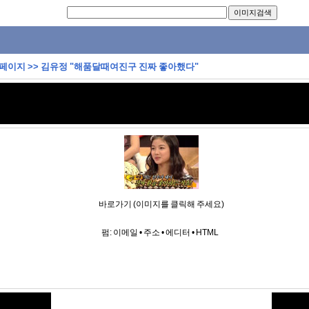
 페이지
>>
김유정 "해품달때여진구 진짜 좋아했다"
바로가기 (이미지를 클릭해 주세요)
펌:
이메일
•
주소
•
에디터
•
HTML