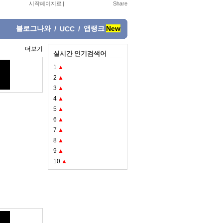
시작페이지로
|
블로그나와
앱랭크
New
/
UCC
/
더보기
실시간 인기검색어
1
▲
2
▲
3
▲
4
▲
5
▲
6
▲
7
▲
8
▲
9
▲
10
▲