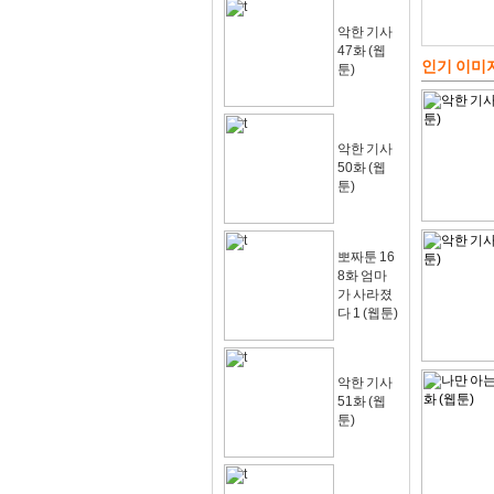
악한 기사
47화 (웹
인기 이미
툰)
악한 기사
50화 (웹
툰)
뽀짜툰 16
8화 엄마
가 사라졌
다 1 (웹툰)
악한 기사
51화 (웹
툰)