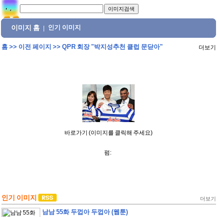
이미지 홈
인기 이미지
|
홈
>>
이전 페이지
>>
QPR 회장 "박지성추천 클럽 문닫아"
더보기
바로가기 (이미지를 클릭해 주세요)
펌:
인기 이미지
더보기
남남 55화 두껍아 두껍아 (웹툰)