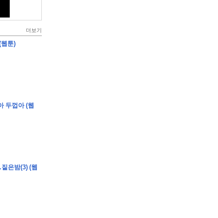
더보기
(웹툰)
아 두껍아 (웹
짙은밤(3) (웹