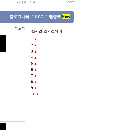
시작페이지로
|
블로그나와
앱랭크
New
/
UCC
/
더보기
실시간 인기검색어
1
▲
2
▲
3
▲
4
▲
5
▲
6
▲
7
▲
8
▲
9
▲
10
▲