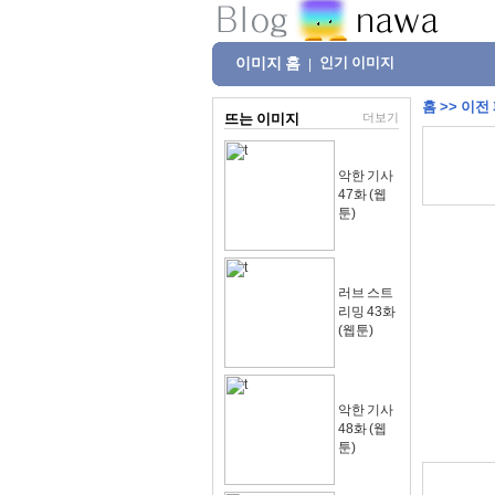
이미지 홈
인기 이미지
|
홈
>>
이전
뜨는 이미지
더보기
악한 기사
47화 (웹
툰)
러브 스트
리밍 43화
(웹툰)
악한 기사
48화 (웹
툰)