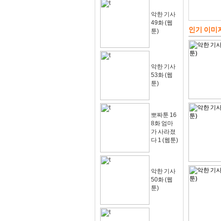
악한 기사
49화 (웹
인기 이미
툰)
악한 기사
53화 (웹
툰)
뽀짜툰 16
8화 엄마
가 사라졌
다 1 (웹툰)
악한 기사
50화 (웹
툰)