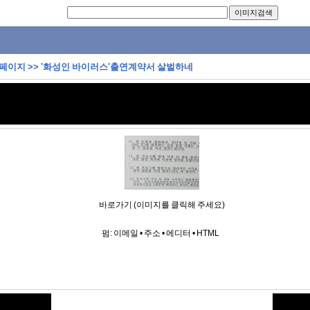
 페이지
>>
'화성인 바이러스'출연계약서 살벌하네
바로가기 (이미지를 클릭해 주세요)
펌:
이메일
•
주소
•
에디터
•
HTML