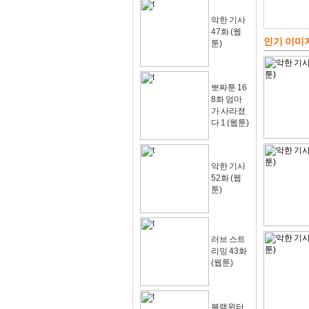
악한 기사
47화 (웹
인기 이미
툰)
뽀짜툰 16
8화 엄마
가 사라졌
다 1 (웹툰)
악한 기사
52화 (웹
툰)
러브 스트
리밍 43화
(웹툰)
블랙윈터