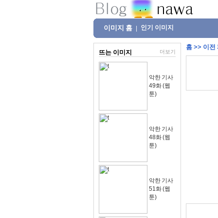
이미지 홈
인기 이미지
|
홈
>>
이전
뜨는 이미지
더보기
악한 기사
49화 (웹
툰)
악한 기사
48화 (웹
툰)
악한 기사
51화 (웹
툰)