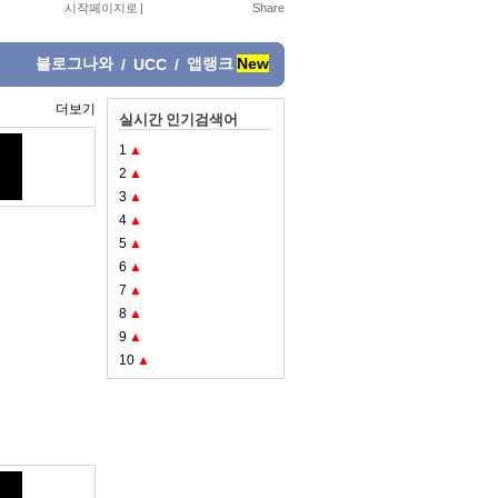
시작페이지로
|
블로그나와
앱랭크
New
/
UCC
/
더보기
실시간 인기검색어
1
▲
2
▲
3
▲
4
▲
5
▲
6
▲
7
▲
8
▲
9
▲
10
▲