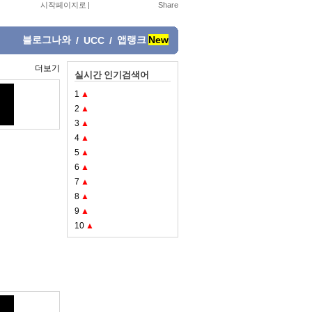
시작페이지로
|
블로그나와
앱랭크
New
/
UCC
/
더보기
실시간 인기검색어
1
▲
2
▲
3
▲
4
▲
5
▲
6
▲
7
▲
8
▲
9
▲
10
▲