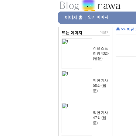
이미지 홈
인기 이미지
|
홈
>>
이전
뜨는 이미지
더보기
러브 스트
리밍 43화
(웹툰)
악한 기사
50화 (웹
툰)
악한 기사
47화 (웹
툰)