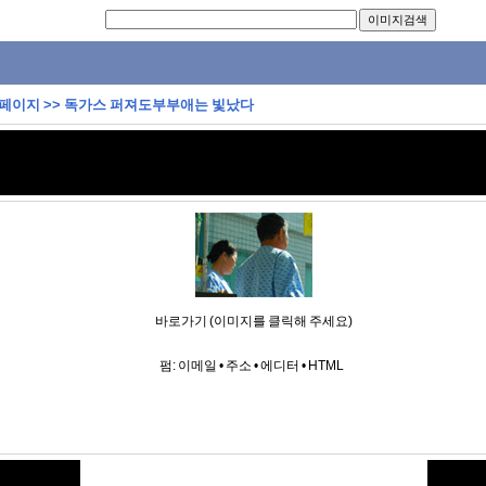
 페이지
>>
독가스 퍼져도부부애는 빛났다
바로가기 (이미지를 클릭해 주세요)
펌:
이메일
•
주소
•
에디터
•
HTML