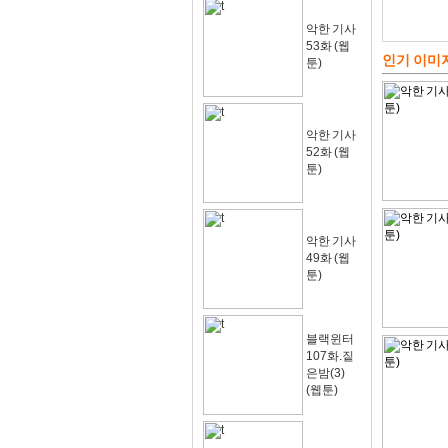
악한 기사
53화 (웹
인기 이미
툰)
악한 기사
52화 (웹
툰)
악한 기사
49화 (웹
툰)
블랙윈터
107화.짙
은밤(3)
(웹툰)